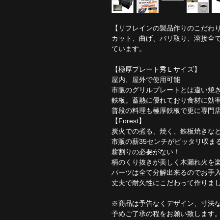
【リフレインの製品作りのこだわ
カット、曲げ、バリ取り、溶接全
ています。
【極厚プレート秀Ｌサイズ】
屋内、屋外で使用可能
市販のグリルプレートとは違い焼
鉄板。蓄熱に優れており食材に効
普段の料理も極厚鉄板で更に専門
【Forest】
炭火での煮る、焼く、鉄板焼きな
市販の薪35センチがピッタリ収ま
薪割りの必要がない！
柄のくり抜きが美しく木漏れ火を
パーツは全て分解出来るのでお手
丈夫で耐久性にこだわって作りま
※商品は予告なくデザイン、寸法
予めご了承の程をお願い致します