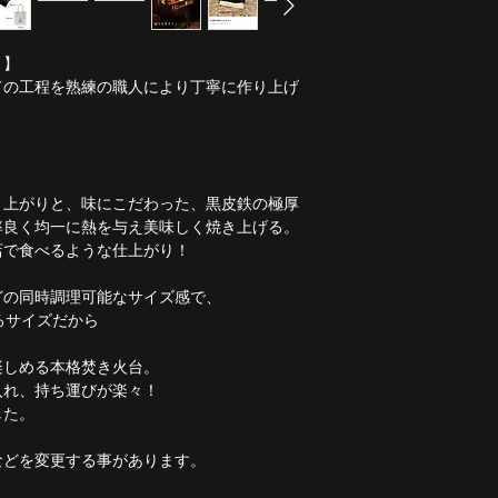
■素材：鉄
重量：2.7kg
■耐荷重：10㎏
耐荷重：10kg
り】
ての工程を熟練の職人により丁寧に作り上げ
き上がりと、味にこだわった、黒皮鉄の極厚
率良く均一に熱を与え美味しく焼き上げる。
店で食べるような仕上がり！
どの同時調理可能なサイズ感で、
るサイズだから
楽しめる本格焚き火台。
入れ、持ち運びが楽々！
した。
などを変更する事があります。
。