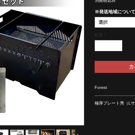
消費税込み
※発送地域につい
選択
数量
*
カ
Forest
■サイズ
極厚プレート秀（L
縦：300mm
横：445mm
■サイズ
高さ：300mm
外周：240×340㎜
■重さ：8.5㎏
焼き面：180×280㎜
■厚さ：1.6mm
深さ：14㎜