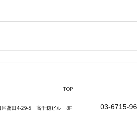
【夏休みに行きたい山派キャ
【海
ンパーにオススメの絶景キャ
の絶
ンプ場について】
​TOP
03-6715-96
大田区蒲田4-29-5 高千穂ビル 8F​