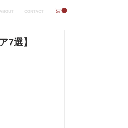
ABOUT
CONTACT
ア7選】