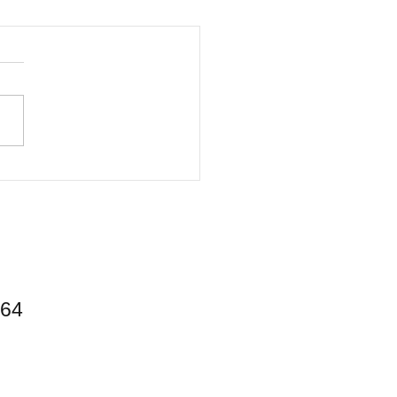
派キャンパーにオススメ
景キャンプ場】
64​