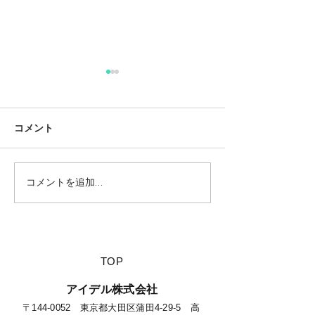
コメント
コメントを追加…
【夏休みに行きたい山派
【海派キャンパ
キャンパーにオススメの
スメの絶景キャ
絶景キャンプ場につい
て】
​TOP
​アイデル株式会社
​​〒144-0052 東京都大田区蒲田4-29-5 高