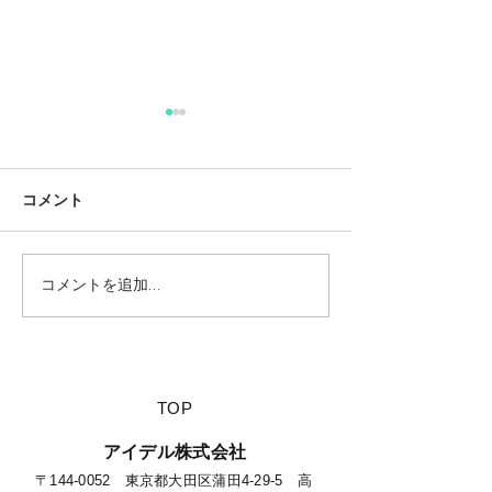
コメント
コメントを追加…
【夏休みに行きたい山派
【海派キャンパ
キャンパーにオススメの
スメの絶景キャ
絶景キャンプ場につい
て】
​TOP
​アイデル株式会社
​​〒144-0052 東京都大田区蒲田4-29-5 高