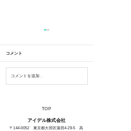
コメント
コメントを追加…
【夏休みに行きたい山派
【海派キャンパ
キャンパーにオススメの
スメの絶景キャ
絶景キャンプ場につい
て】
​TOP
​アイデル株式会社
​​〒144-0052 東京都大田区蒲田4-29-5 高