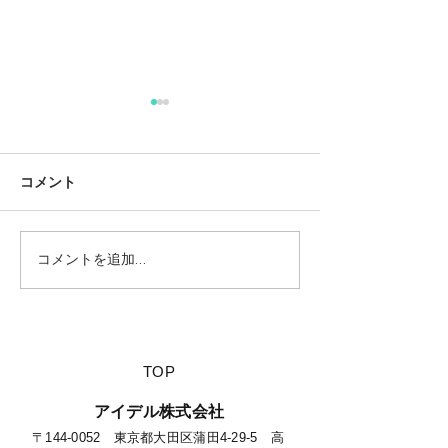
コメント
コメントを追加…
【夏休みに行きたい山派
【海派キャンパ
キャンパーにオススメの
スメの絶景キャ
絶景キャンプ場につい
て】
​TOP
​アイデル株式会社
​​〒144-0052 東京都大田区蒲田4-29-5 高