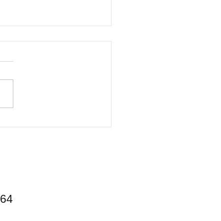
派キャンパーにオススメ
景キャンプ場】
64​