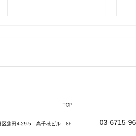
【夏休みに行きたい山派キャ
【海
ンパーにオススメの絶景キャ
の絶
ンプ場について】
​TOP
03-6715-96
大田区蒲田4-29-5 高千穂ビル 8F​