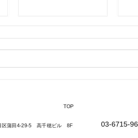
【夏休みに行きたい山派キャ
【海
ンパーにオススメの絶景キャ
の絶
ンプ場について】
​TOP
03-6715-96
大田区蒲田4-29-5 高千穂ビル 8F​