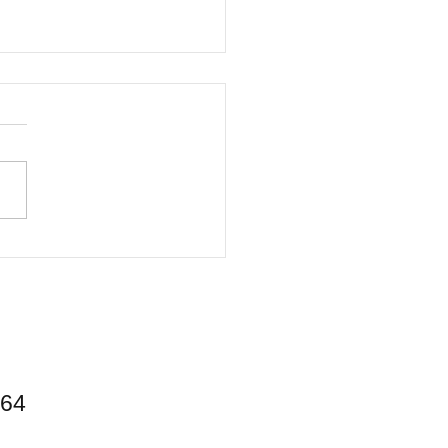
派キャンパーにオススメ
景キャンプ場】
64​