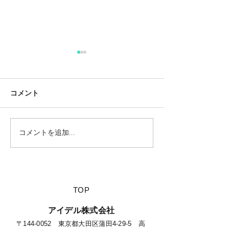
コメント
コメントを追加…
【夏休みに行きたい山派
【海派キャンパ
キャンパーにオススメの
スメの絶景キャ
絶景キャンプ場につい
て】
​TOP
​アイデル株式会社
​​〒144-0052 東京都大田区蒲田4-29-5 高