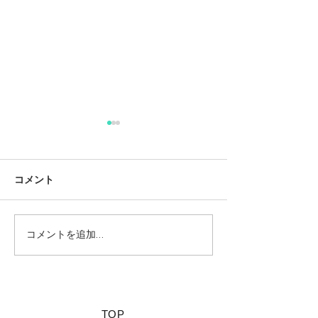
コメント
コメントを追加…
【夏休みに行きたい山派
【海派キャンパ
キャンパーにオススメの
スメの絶景キャ
絶景キャンプ場につい
て】
​TOP