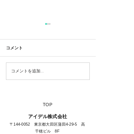
コメント
コメントを追加…
【夏休みに行きたい山派
【海派キャンパ
キャンパーにオススメの
スメの絶景キャ
絶景キャンプ場につい
て】
​TOP
​アイデル株式会社
​​〒144-0052 東京都大田区蒲田4-29-5 高
千穂ビル 8F​