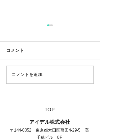
コメント
コメントを追加…
【夏休みに行きたい山派
【海派キャンパ
キャンパーにオススメの
スメの絶景キャ
絶景キャンプ場につい
て】
​TOP
​アイデル株式会社
​​〒144-0052 東京都大田区蒲田4-29-5 高
千穂ビル 8F​