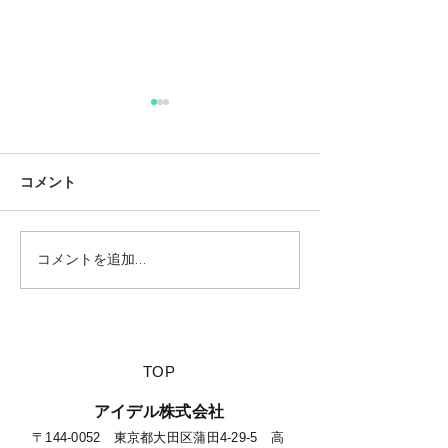
コメント
コメントを追加…
【夏休みに行きたい山派
【海派キャンパ
キャンパーにオススメの
スメの絶景キャ
絶景キャンプ場につい
て】
​TOP
​アイデル株式会社
​​〒144-0052 東京都大田区蒲田4-29-5 高