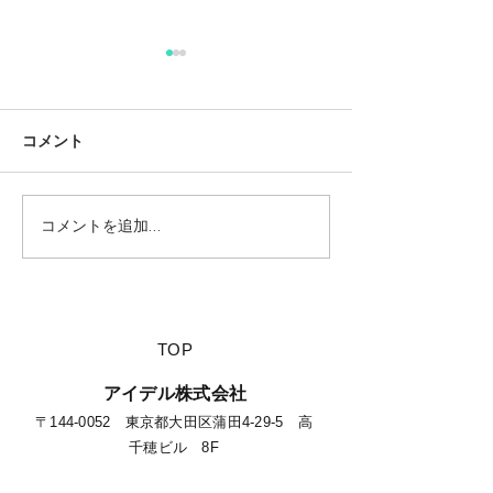
コメント
コメントを追加…
【夏休みに行きたい山派
【海派キャンパ
キャンパーにオススメの
スメの絶景キャ
絶景キャンプ場につい
て】
​TOP
​アイデル株式会社
​​〒144-0052 東京都大田区蒲田4-29-5 高
千穂ビル 8F​