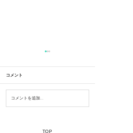
コメント
コメントを追加…
【夏休みに行きたい山派
【海派キャンパ
キャンパーにオススメの
スメの絶景キャ
絶景キャンプ場につい
て】
​TOP