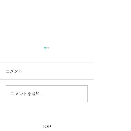
コメント
コメントを追加…
【夏休みに行きたい山派
【海派キャンパ
キャンパーにオススメの
スメの絶景キャ
絶景キャンプ場につい
て】
​TOP