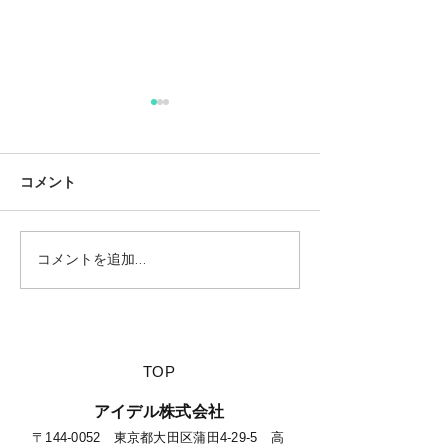
コメント
コメントを追加…
【夏休みに行きたい山派
【海派キャンパ
キャンパーにオススメの
スメの絶景キャ
絶景キャンプ場につい
て】
​TOP
​アイデル株式会社
​​〒144-0052 東京都大田区蒲田4-29-5 高