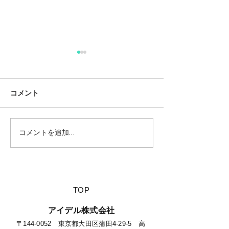
コメント
コメントを追加…
【夏休みに行きたい山派
【海派キャンパ
キャンパーにオススメの
スメの絶景キャ
絶景キャンプ場につい
て】
​TOP
​アイデル株式会社
​​〒144-0052 東京都大田区蒲田4-29-5 高