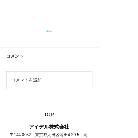
コメント
コメントを追加…
【夏休みに行きたい山派
【海派キャンパ
キャンパーにオススメの
スメの絶景キャ
絶景キャンプ場につい
て】
​TOP
​アイデル株式会社
​​〒144-0052 東京都大田区蒲田4-29-5 高