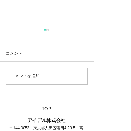
コメント
コメントを追加…
【夏休みに行きたい山派
【海派キャンパ
キャンパーにオススメの
スメの絶景キャ
絶景キャンプ場につい
て】
​TOP
​アイデル株式会社
​​〒144-0052 東京都大田区蒲田4-29-5 高