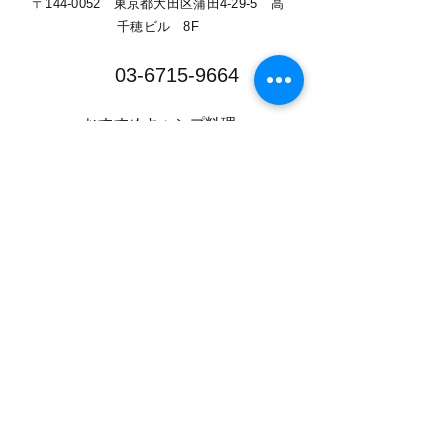
​​〒144-0052 東京都大田区蒲田4-29-5 高
千穂ビル 8F​
03-6715-9664​
​おすすめキャンプ料理
​商品一覧
​NEWS
​Instagram
​特定商取引に基づく表記
​プライバシーポリシー
​情報セキュリティー基本方針
​利用規約