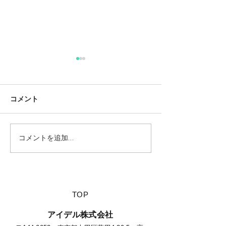
コメント
コメントを追加…
【夏休みに行きたい山派
【ベテランキャ
キャンパーにオススメの
実践している夏
絶景キャンプ場につい
の裏技】
て】
​TOP
​アイデル株式会社