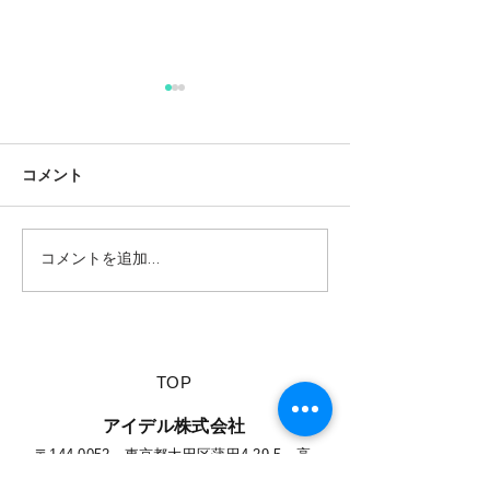
コメント
コメントを追加…
【夏休みに行きたい山派
【ベテランキャ
キャンパーにオススメの
実践している夏
絶景キャンプ場につい
の裏技】
て】
​TOP
​アイデル株式会社
​​〒144-0052 東京都大田区蒲田4-29-5 高
千穂ビル 8F​