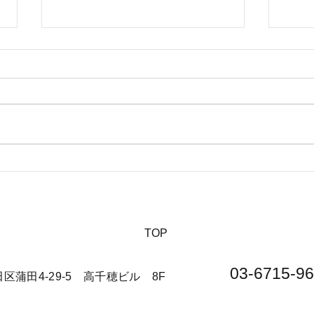
【夏休みに行きたい山派キャ
【海
ンパーにオススメの絶景キャ
の絶
ンプ場について】
​TOP
03-6715-96
大田区蒲田4-29-5 高千穂ビル 8F​