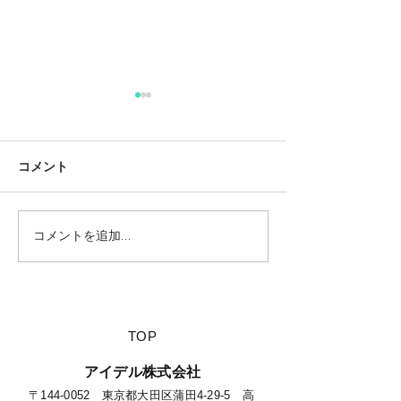
コメント
コメントを追加…
【夏休みに行きたい山派
【ベテランキャ
キャンパーにオススメの
実践している夏
絶景キャンプ場につい
の裏技】
て】
​TOP
​アイデル株式会社
​​〒144-0052 東京都大田区蒲田4-29-5 高