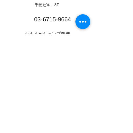
千穂ビル 8F​
03-6715-9664​
​おすすめキャンプ料理
​商品一覧
​NEWS
​Instagram
​特定商取引に基づく表記
​プライバシーポリシー
​情報セキュリティー基本方針
​利用規約