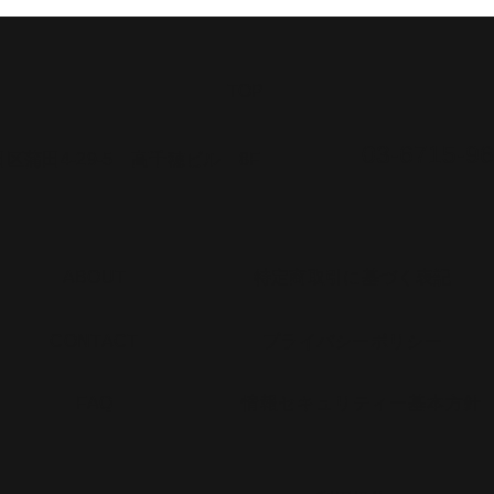
​TOP
03-6715-96
大田区蒲田4-29-5 高千穂ビル 8F​
​ABOUT
​特定商取引に基づく表記
​CONTACT
​プライバシーポリシー
​FAQ
​情報セキュリティー基本方針