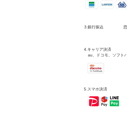
​3.銀行振込 恐れ
​4.キャリア決済
​ au、ドコモ、ソフト
​5.スマホ決済