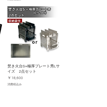
クイックビュー
焚き火台S×極厚プレート秀Lサ
イズ 2点セット
価格
￥18,600
消費税込み