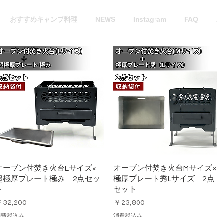
おすすめキャンプ料理
NEWS
Instagram
FAQ
クイックビュー
クイックビュー
オーブン付焚き火台Lサイズ×
オーブン付焚き火台Mサイズ×
超極厚プレート極み 2点セッ
極厚プレート秀Lサイズ 2点
ト
セット
価格
価格
32,200
￥23,800
消費税込み
消費税込み