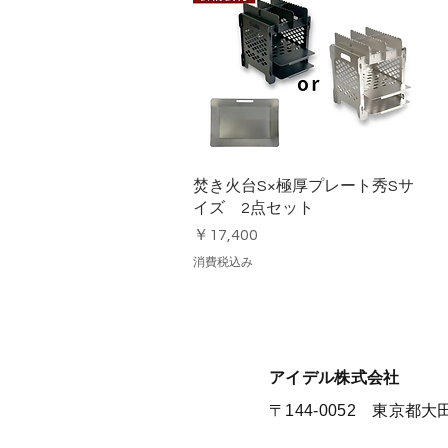
クイックビュー
焚き火台S×極厚プレート秀Sサ
イズ 2点セット
価格
￥17,400
消費税込み
​アイデル株式会社
​​〒144-0052 東京都