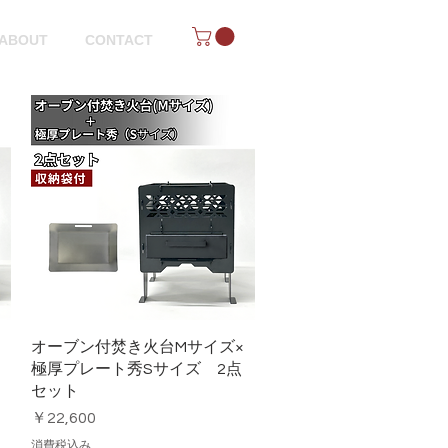
ABOUT
CONTACT
クイックビュー
オーブン付焚き火台Mサイズ×
極厚プレート秀Sサイズ 2点
セット
価格
￥22,600
消費税込み