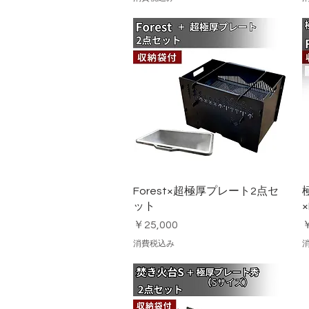
クイックビュー
Forest×超極厚プレート2点セ
ット
×
価格
￥25,000
￥
消費税込み