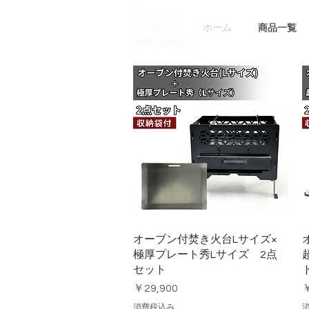
ホーム
商品一覧
クイックビュー
オーブン付焚き火台Lサイズ×
極厚プレート秀Lサイズ 2点
セット
価格
￥29,900
￥
消費税込み