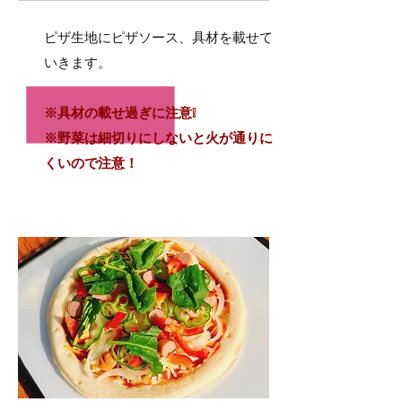
2
ピザ生地にピザソース、具材を載せて
いきます。
※具材の載せ過ぎに注意❕​
​※野菜は細切りにしないと火が通りに
くいので注意！