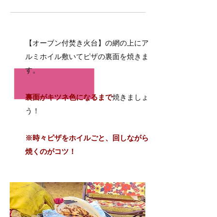
3
【オーブン付焚き火台】の網の上に
​ア
ルミホイル敷いてピザの裏面を焼きま
す。
裏面がキツネ色になるまで
焼きましょ
う！
※時々ピザをホイルごと、回しながら
焼くのがコツ！