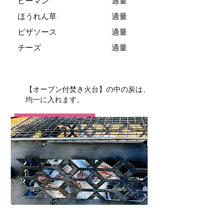
​ ピーマン 適量
ほうれん草 適量
ピザソース 適量
​ チーズ 適量
1
【オーブン付焚き火台】の中の炭は、
均一に入れます。