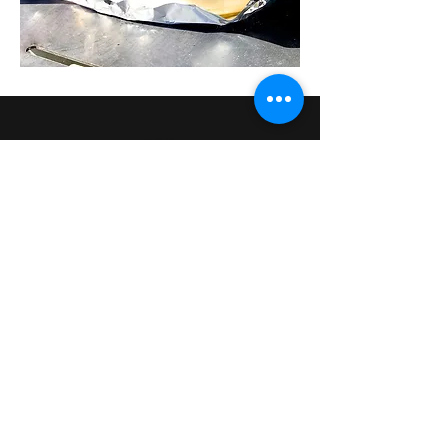
​TOP
​アイデル株式会社
​​〒144-0052 東京都大田区蒲田4-29-5 高
千穂ビル 8F​
03-6715-9664​
​おすすめキャンプ料理
​商品一覧
​NEWS
​Instagram