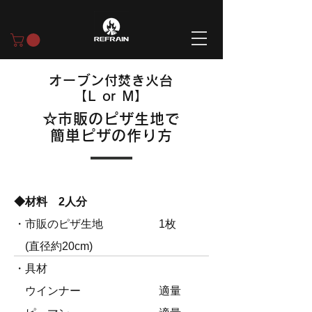
オーブン付焚き火台
【L or M】
​☆市販のピザ生地で
簡単ピザの作り方
◆材料 2人分
・市販のピザ生地
1枚
​ (直径約20cm)
・具材
ウインナー 適量