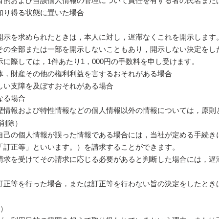
目的および当該個人情報の管理について責任を有する者の氏名また
知り得る状態に置いた場合
開示を求められたときは，本人に対し，遅滞なくこれを開示します
その全部または一部を開示しないこともあり，開示しない決定をし
に際しては，1件あたり1，000円の手数料を申し受けます。
体，財産その他の権利利益を害するおそれがある場合
しい支障を及ぼすおそれがある場合
なる場合
歴情報および特性情報などの個人情報以外の情報については，原則
び削除）
自己の個人情報が誤った情報である場合には，当社が定める手続き
「訂正等」といいます。）を請求することができます。
請求を受けてその請求に応じる必要があると判断した場合には，遅
訂正等を行った場合，または訂正等を行わない旨の決定をしたとき
等）