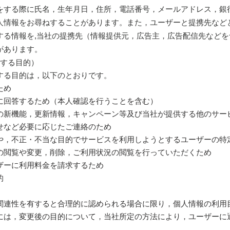
をする際に氏名，生年月日，住所，電話番号，メールアドレス，銀
人情報をお尋ねすることがあります。また，ユーザーと提携先など
する情報を,当社の提携先（情報提供元，広告主，広告配信先などを
があります。
用する目的）
する目的は，以下のとおりです。
ため
に回答するため（本人確認を行うことを含む）
の新機能，更新情報，キャンペーン等及び当社が提供する他のサー
せなど必要に応じたご連絡のため
や，不正・不当な目的でサービスを利用しようとするユーザーの特
の閲覧や変更，削除，ご利用状況の閲覧を行っていただくため
ザーに利用料金を請求するため
的
関連性を有すると合理的に認められる場合に限り，個人情報の利用
には，変更後の目的について，当社所定の方法により，ユーザーに