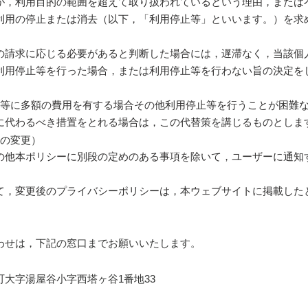
が，利用目的の範囲を超えて取り扱われているという理由，または
利用の停止または消去（以下，「利用停止等」といいます。）を求
の請求に応じる必要があると判断した場合には，遅滞なく，当該個
利用停止等を行った場合，または利用停止等を行わない旨の決定を
止等に多額の費用を有する場合その他利用停止等を行うことが困難
に代わるべき措置をとれる場合は，この代替策を講じるものとしま
ーの変更）
の他本ポリシーに別段の定めのある事項を除いて，ユーザーに通知
て，変更後のプライバシーポリシーは，本ウェブサイトに掲載した
わせは，下記の窓口までお願いいたします。
大字湯屋谷小字西塔ヶ谷1番地33