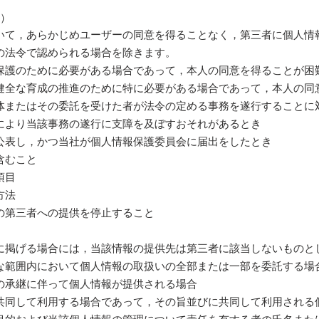
供）
いて，あらかじめユーザーの同意を得ることなく，第三者に個人情
の法令で認められる場合を除きます。
保護のために必要がある場合であって，本人の同意を得ることが困
健全な育成の推進のために特に必要がある場合であって，本人の同
体またはその委託を受けた者が法令の定める事務を遂行することに
により当該事務の遂行に支障を及ぼすおそれがあるとき
公表し，かつ当社が個人情報保護委員会に届出をしたとき
含むこと
項目
方法
の第三者への提供を停止すること
に掲げる場合には，当該情報の提供先は第三者に該当しないものと
な範囲内において個人情報の取扱いの全部または一部を委託する場
の承継に伴って個人情報が提供される場合
共同して利用する場合であって，その旨並びに共同して利用される