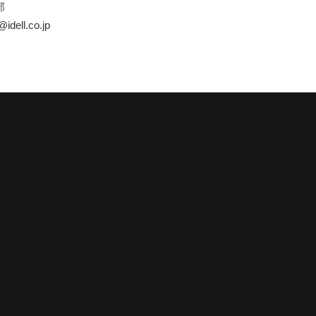
部
ell.co.jp
​TOP
03-6715-96
大田区蒲田4-29-5 高千穂ビル 8F​
​ABOUT
​特定商取引に基づく表記
​CONTACT
​プライバシーポリシー