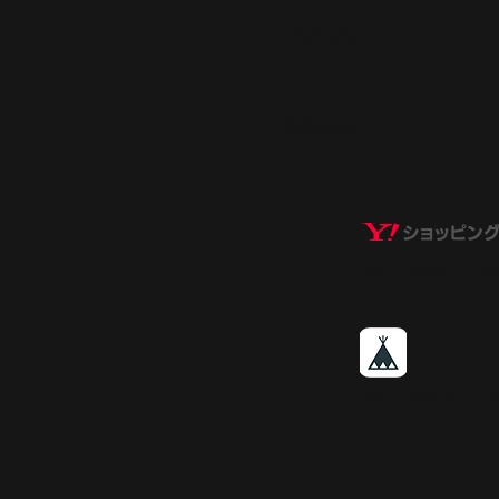
​NEWS
​Instagram
REFRAIN​ 
REFRAIN​ 