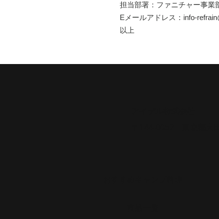
担当部署：ファニチャー事業
Eメールアドレス：info-refrain@id
以上
​アイデル株式会社
​​〒144-0052 東京都
​おすすめキャンプ料理
​商品一覧