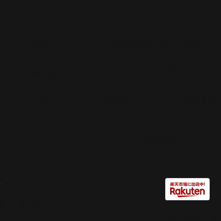
​ABOUT
​特定商取引に基づく表記
​CONTACT
​プライバシーポリシー
​FAQ
​情報セキュリティー基本方針
​利用規約
Yahoo!店はコチラ
REFRAIN​