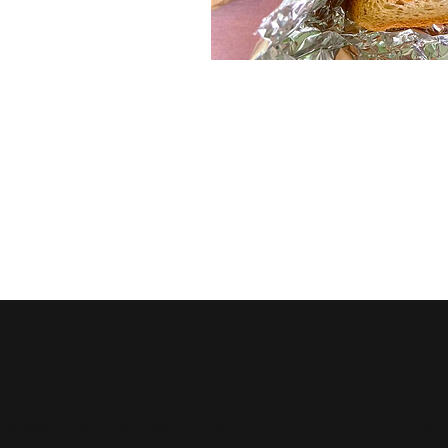
​TOP
03-6715-96
大田区蒲田4-29-5 高千穂ビル 8F​