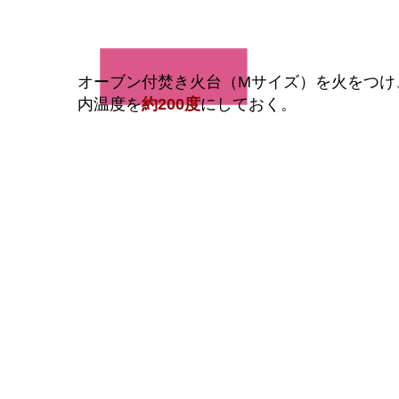
1
オーブン付焚き火台（Mサイズ）を火をつけ
内温度を
約200度
にしておく。