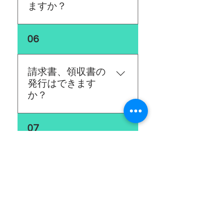
ますか？
サイトのみとなっておりま
06
す。サイト上では出来るだ
けの 商品情報をお伝えした
いので、写真や動画でも詳
請求書、領収書の
細情報を発信しておりま
発行はできます
す。
か？
ご注文の際にご希望の旨を
07
備考欄に記載をお願いしま
す。
配送業社は選べま
すか？
申し訳ございませんがこち
08
らの指定業者（ヤマト運