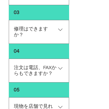
布でしっかり拭き取り乾燥
させてから風通しの良い場
鉄やステンレスは熱により
所での保管を推奨していま
03
多少の歪みやクセがつくな
す。
どの変形が生じます。 高温
状態で直接に水をかける
修理はできます
と、大きな歪みが発生しま
か？
す。使用後は十分に冷まし
てからのお手入れをお願い
メール、お電話などでご連
します。
04
絡頂き、内容により、対処
法をお伝えさせていただき
ます。
注文は電話、FAXか
らもできますか？
ネットのみの対応となって
05
おります。
現物を店舗で見れ