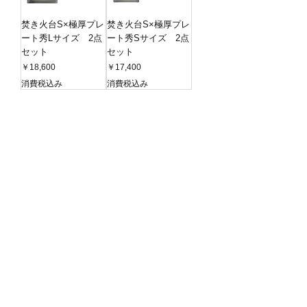
焚き火台S×極厚プレ
焚き火台S×極厚プレ
ート秀Lサイズ 2点
ート秀Sサイズ 2点
セット
セット
価格
価格
￥18,600
￥17,400
消費税込み
消費税込み