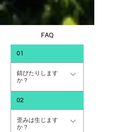
【夏季休暇のお知らせ】
​FAQ
01
錆びたりします
か？
焚き火台やグリルは直接高
02
熱にさらされるので、表面
のメッキ塗装が剥がれやす
くなり錆びが発生しやすく
歪みは生じます
なります。使用後は乾いた
か？