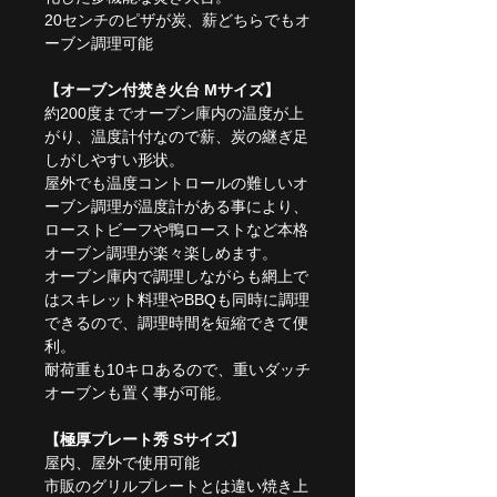
20センチのピザが炭、薪どちらでもオ
ーブン調理可能
【オーブン付焚き火台 Mサイズ】
約200度までオーブン庫内の温度が上
がり、温度計付なので薪、炭の継ぎ足
しがしやすい形状。
屋外でも温度コントロールの難しいオ
ーブン調理が温度計がある事により、
ローストビーフや鴨ローストなど本格
オーブン調理が楽々楽しめます。
オーブン庫内で調理しながらも網上で
はスキレット料理やBBQも同時に調理
できるので、調理時間を短縮できて便
利。
耐荷重も10キロあるので、重いダッチ
オーブンも置く事が可能。
【極厚プレート秀 Sサイズ】
屋内、屋外で使用可能
市販のグリルプレートとは違い焼き上