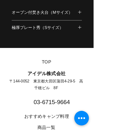
オーブン付焚き火台（Mサイズ）
■サイズ
極厚プレート秀（Sサイズ）
縦：270mm
横：300mm
■サイズ
高さ：380mm
外周：167×240㎜
焼き面：110×180㎜
重さ：約6.5kg
深さ：14㎜
厚さ：1.6mm
​TOP
重量：1.3kg
素材：鉄
耐荷重：5kg
耐荷重：10kg
​アイデル株式会社
​​〒144-0052 東京都大田区蒲田4-29-5 高
千穂ビル 8F​
03-6715-9664​
​おすすめキャンプ料理
​商品一覧