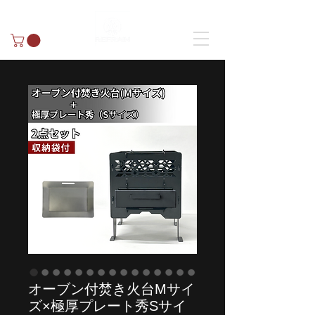
オーブン付焚き火台Mサイ
ズ×極厚プレート秀Sサイ