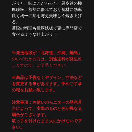
がりと、味にこだわった、黒皮鉄の極
厚鉄板。蓄熱に優れており食材に効率
良く均一に熱を与え美味しく焼き上げ
る。
普段の料理も極厚鉄板で更に専門店で
食べるような仕上がり！
※発送地域が「北海道、沖縄、離島」
のいずれかの方は、
別途送料が発生
致
しますので、ご了承ください。
※商品は予告なくデザイン、寸法など
を変更する事があります。予めご了承
の程をお願い致します。
注意事項：お使いのモニターの発色具
合によって、実際のものと色が異なる
場合がございます。
取っ手を付けたまま火にかけないで下
さい。