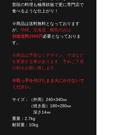
普段の料理も極厚鉄板で更に専門店で
食べるような仕上がり！
※商品は送料無料となっております
が、
沖縄、北海道、離島のみは
別途送料2500円
必要となっておりま
す。
※商品は予告なくデザイン、寸法など
を変更する事があります。予めご了承
の程をお願い致します。
※取っ手を付けたまま火にかけないで
ください。
サイズ：（外周）240×340㎜
（焼き面）180×280㎜
深さ14㎜
重量：2.7kg
耐荷重：10kg