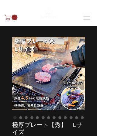
極厚プレート【秀】 Lサ
イズ