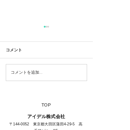
コメント
コメントを追加…
【夏休みに行きたい山派
【海派キャンパ
キャンパーにオススメの
スメの絶景キャ
絶景キャンプ場につい
て】
​TOP
​アイデル株式会社
​​〒144-0052 東京都大田区蒲田4-29-5 高