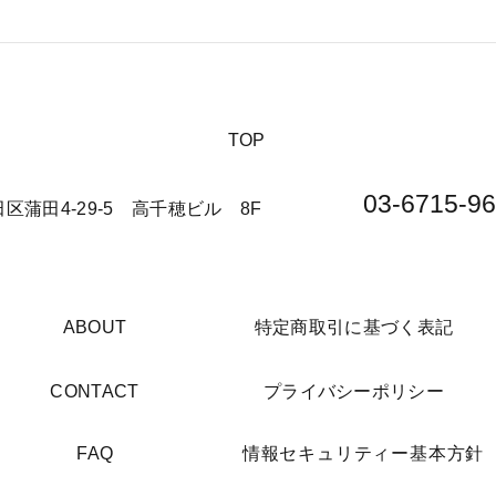
【夏休みに行きたい山派キャ
【海
ンパーにオススメの絶景キャ
の絶
ンプ場について】
​TOP
03-6715-96
大田区蒲田4-29-5 高千穂ビル 8F​
​ABOUT
​特定商取引に基づく表記
​CONTACT
​プライバシーポリシー
​FAQ
​情報セキュリティー基本方針