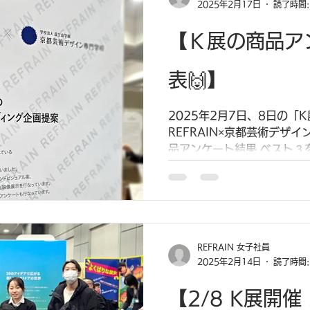
2025年2月17日
読了時間:
【Ｋ展の商品ア
表🙌】
2025年2月7日、8日の「
REFRAIN×京都芸術デザ
品アンケート結果 ベスト３を
「キラキランタン」（141
全体 ↓キラキランタン ブース
REFRAIN 女子社員
2025年2月14日
読了時間:
【2/8 K展開