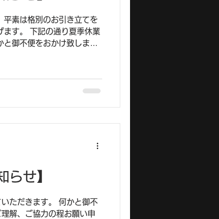
 平素は格別のお引き立てを
げます。 下記の通り夏季休業
かと御不便をおかけ致します
お願い申し上げます。 令和8
日（土）～8月16日（日）
合わせは 8月17日（月）以
きます。
知らせ】
いただきます。 何かと御不
ご理解、ご協力の程お願い申