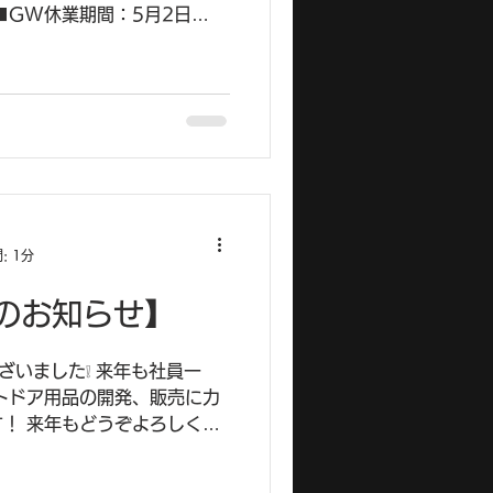
■GW休業期間：5月2日
期間中にいただいたお問い合わ
順次対応させていただきます。
: 1分
のお知らせ】
ざいました❕ 来年も社員一
トドア用品の開発、販売に力
！ 来年もどうぞよろしくお
休業期間】 2025年
1/4（日） ※期間中にいただい