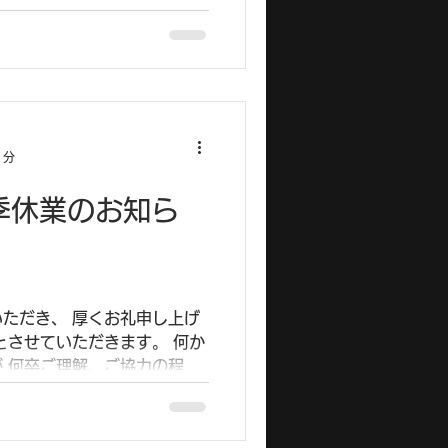
1/5（月）以降に順次対応さ
1分
季休業のお知ら
ただき、 厚くお礼申し上げ
とさせていただきます。 何か
 何卒ご理解、ご協力の程お
年度 夏季休業期間： 8月9日
※期間中にいただいたお問い合