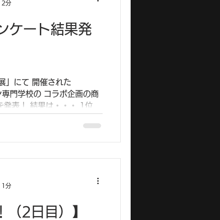
 2分
ンケート結果発
K展」にて 開催された
イン専門学校の コラボ企画の商
発表！ 結果は・・・ 1位
票） ↓キラキランタン ブース
全体...
 1分
催！（2日目）】