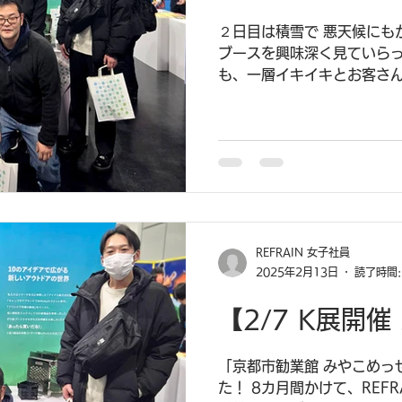
２日目は積雪で 悪天候にも
ブースを興味深く見ていらっ
も、一層イキイキとお客さ
されていました！ K展まで
ートも 締め切りとなるので
ー！
REFRAIN 女子社員
2025年2月13日
読了時間:
【2/7 K展開
「京都市勧業館 みやこめっ
た！ 8カ月間かけて、REF