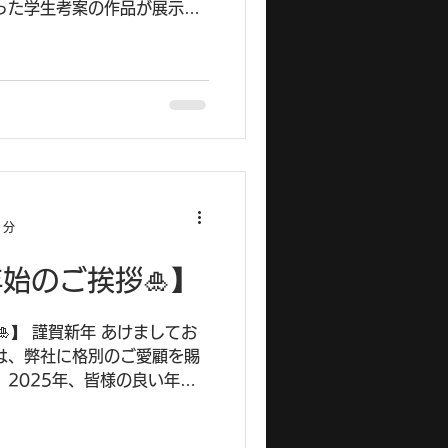
った学生考案の作品が展示さ
 本格的で気合の入った様子！
でした。...
1分
年始のご挨拶🎍】
🎍】 謹賀新年 あけましてお
は、弊社に格別のご愛顧を賜
 2025年、皆様の良い年と
FRAINをよろしくお願い致し