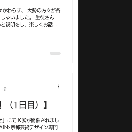
かかわらず、 大勢の方々が各
しゃいました。 生徒さん
んと説明をし、楽しくお話し
に始まっていた 商品化アンケ
結果が 待ちどうしいですね
 1分
催！（1日目）】
せ」にて K展が開催されまし
RAIN×京都芸術デザイン専門