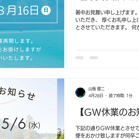
暑中お見舞い申し上げます。
いただき、 厚くお礼申し上
とさせていただきます。 何
が 何卒ご理解、ご協力の程
年度 夏季休暇期間：8月8
※期間中にいただいたお問い
降に 順次対応させていただ
山極 健二
4月28日
読了時間: 1分
【GW休業のお
下記の通りGW休業とさせて
便をおかけ致しますが何卒