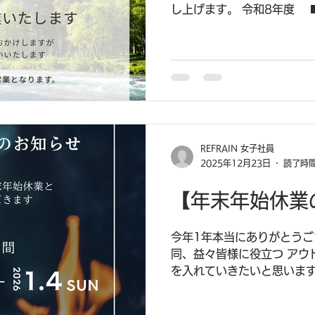
し上げます。 令和8年度 
（土）～5月6日（水） ※
せは 5月7日（木）以降に
REFRAIN 女子社員
2025年12月23日
読了時間
【年末年始休業
今年1年本当にありがとうご
同、益々皆様に役立つ アウ
を入れていきたいと思います
願い致します🤲 【年末年始
12/27（土）～ 2026年